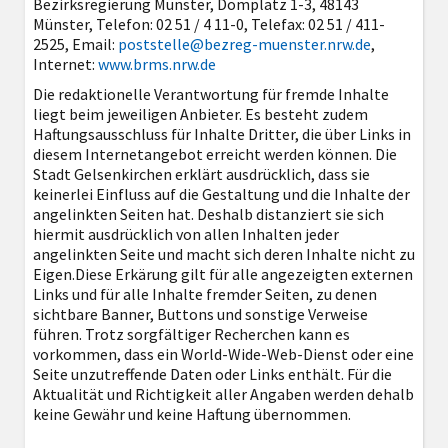
Bezirksregierung Münster, Domplatz 1-3, 48143
Münster, Telefon: 02 51 / 4 11-0, Telefax: 02 51 / 411-
2525, Email:
poststelle@bezreg-muenster.nrw.de
,
Internet:
www.brms.nrw.de
Die redaktionelle Verantwortung für fremde Inhalte
liegt beim jeweiligen Anbieter. Es besteht zudem
Haftungsausschluss für Inhalte Dritter, die über Links in
diesem Internetangebot erreicht werden können. Die
Stadt Gelsenkirchen erklärt ausdrücklich, dass sie
keinerlei Einfluss auf die Gestaltung und die Inhalte der
angelinkten Seiten hat. Deshalb distanziert sie sich
hiermit ausdrücklich von allen Inhalten jeder
angelinkten Seite und macht sich deren Inhalte nicht zu
Eigen.Diese Erkärung gilt für alle angezeigten externen
Links und für alle Inhalte fremder Seiten, zu denen
sichtbare Banner, Buttons und sonstige Verweise
führen. Trotz sorgfältiger Recherchen kann es
vorkommen, dass ein World-Wide-Web-Dienst oder eine
Seite unzutreffende Daten oder Links enthält. Für die
Aktualität und Richtigkeit aller Angaben werden dehalb
keine Gewähr und keine Haftung übernommen.